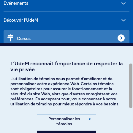
Événements
Découvrir l'UdeM
Cursus
Affiniti
L’UdeM reconnaît l’importance de respecter la
vie privée
L’utilisation de témoins nous permet d’améliorer et de
personnaliser votre expérience Web. Certains témoins
Langues
sont obligatoires pour assurer le fonctionnement et la
sécurité du site Web, alors que d’autres enregistrent vos
préférences. En acceptant tout, vous consentez à notre
Facebook
Instagram
utilisation de témoins pour mieux répondre à vos besoins.
TikTok
YouTube
Personnaliser les
>
témoins
Spotify