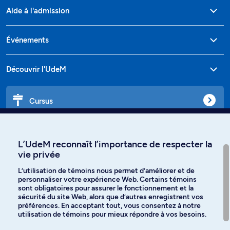
Aide à l'admission
Événements
Découvrir l'UdeM
Cursus
Affiniti
L’UdeM reconnaît l’importance de respecter la
vie privée
L’utilisation de témoins nous permet d’améliorer et de
personnaliser votre expérience Web. Certains témoins
Langues
sont obligatoires pour assurer le fonctionnement et la
sécurité du site Web, alors que d’autres enregistrent vos
préférences. En acceptant tout, vous consentez à notre
Facebook
Instagram
utilisation de témoins pour mieux répondre à vos besoins.