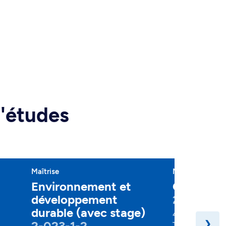
d'études
Maîtrise
Maîtrise
Environnement et
Chimie
développement
2-060-1-
durable (avec stage)
45 crédits
2-023-1-2
❯
Temps plein