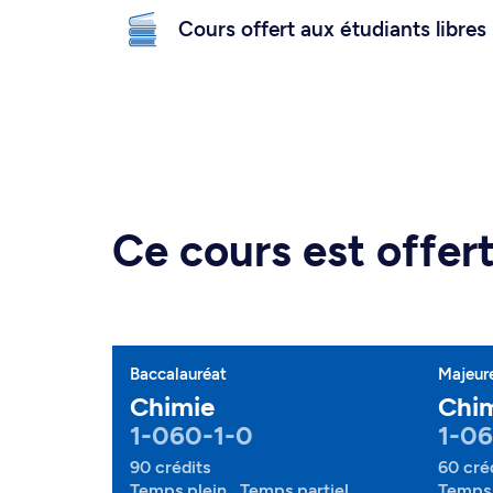
Cours offert aux étudiants libres
Ce cours est offe
Baccalauréat
Majeur
Chimie
Chi
1-060-1-0
1-0
90 crédits
60 cré
Temps plein , Temps partiel
Temps 