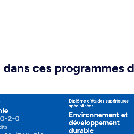
rt dans ces programmes 
Diplôme d'études supérieures
e
spécialisées
mie
Environnement et
60-2-0
développement
dits
durable
plein , Temps partiel