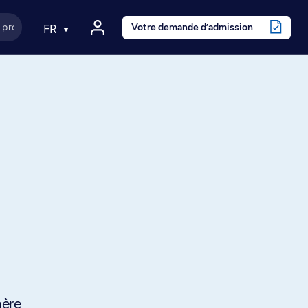
Votre demande d’admission
FR
hère