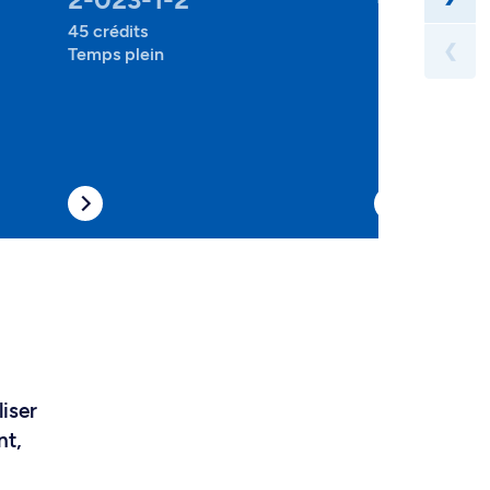
45 crédits
❮
Temps plein
liser
nt,