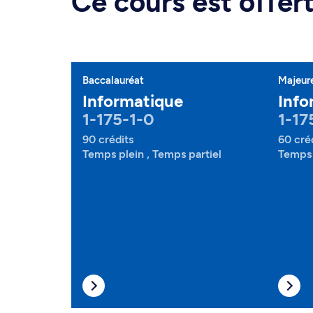
Ce cours est offe
Baccalauréat
Majeur
Informatique
Info
1-175-1-0
1-17
90 crédits
60 cré
Temps plein , Temps partiel
Temps 