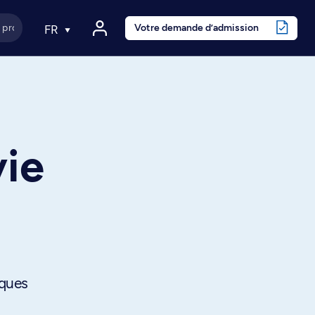
Votre demande d’admission
FR
vie
iques