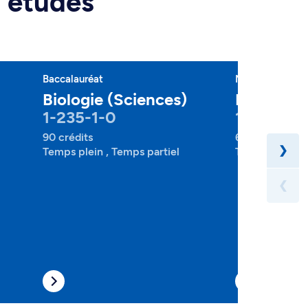
d'études
Baccalauréat
Majeure
Biologie (Sciences)
Biologie 
1-235-1-0
1-235-2-
90 crédits
60 crédits
❯
Temps plein , Temps partiel
Temps plein , 
❮