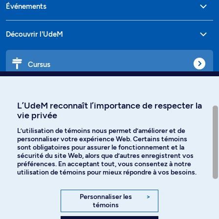
Événements
Découvrir l'UdeM
Cursus
Affiniti
L’UdeM reconnaît l’importance de respecter la
vie privée
L’utilisation de témoins nous permet d’améliorer et de
personnaliser votre expérience Web. Certains témoins
Langues
sont obligatoires pour assurer le fonctionnement et la
sécurité du site Web, alors que d’autres enregistrent vos
préférences. En acceptant tout, vous consentez à notre
Facebook
Instagram
utilisation de témoins pour mieux répondre à vos besoins.
TikTok
YouTube
Personnaliser les
>
témoins
Spotify