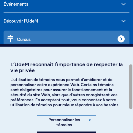
Événements
Découvrir l'UdeM
Cursus
Affiniti
L’UdeM reconnaît l’importance de respecter la
vie privée
L’utilisation de témoins nous permet d’améliorer et de
personnaliser votre expérience Web. Certains témoins
Langues
sont obligatoires pour assurer le fonctionnement et la
sécurité du site Web, alors que d’autres enregistrent vos
préférences. En acceptant tout, vous consentez à notre
Facebook
Instagram
utilisation de témoins pour mieux répondre à vos besoins.
TikTok
YouTube
Personnaliser les
>
témoins
Spotify