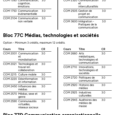
COM 1350
Communication,
3.0
COM 2320
Communication
3.0
cognition,
et
émotions
interculturalités
COM 1750
Communication
3.0
COM 2505
Gestion de
3.0
événementielle
projet en
communication
COM 2104
Communication
3.0
non verbale
COM 3600
Intégration -
3.0
Pratiques de la
communication
Bloc 77C Médias, technologies et sociétés
Option - Minimum 3 crédits, maximum 12 crédits.
Cours
Titre
CR
Cours
Titre
CR
COM 2001
Communication
3.0
COM 2660
Arts
3.0
et
médiatiques,
mondialisation
technologies et
communication
COM 2021
Technologies et
3.0
travail en
COM 2710
Innovations,
3.0
collaboration
technologies et
sociétés
COM 2215
Culture mobile
3.0
COM 2720
Politiques de
3.0
COM 2220
Désinformation
3.0
communication
et information
COM 2920
Histoire des
3.0
COM 2450
Influences des
3.0
médias
médias
COM 2925
Industries
3.0
COM 2570
Médias, sexe et
3.0
culturelles
genre
COM 2945
Auditoires des
3.0
COM 2590
Communautés
3.0
médias de
virtuelles,
masse
réseaux sociaux