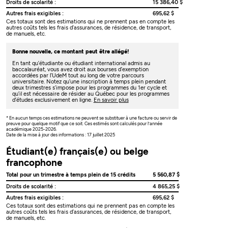
Droits de scolarité :
15 386,40 $
Autres frais exigibles :
695,62 $
Ces totaux sont des estimations qui ne prennent pas en compte les
autres coûts tels les frais d’assurances, de résidence, de transport,
de manuels, etc.
Bonne nouvelle, ce montant peut être allégé!
En tant qu’étudiante ou étudiant international admis au
baccalauréat, vous avez droit aux bourses d’exemption
accordées par l’UdeM tout au long de votre parcours
universitaire. Notez qu’une inscription à temps plein pendant
deux trimestres s’impose pour les programmes du 1er cycle et
qu’il est nécessaire de résider au Québec pour les programmes
d’études exclusivement en ligne.
En savoir plus
* En aucun temps ces estimations ne peuvent se substituer à une facture ou servir de
preuve pour quelque motif que ce soit. Ces estimés sont calculés pour l’année
académique 2025-2026.
Date de la mise à jour des informations : 17 juillet 2025
Étudiant(e) français(e) ou belge
francophone
Total pour un trimestre à temps plein de 15 crédits
5 560,87 $
Droits de scolarité :
4 865,25 $
Autres frais exigibles :
695,62 $
Ces totaux sont des estimations qui ne prennent pas en compte les
autres coûts tels les frais d’assurances, de résidence, de transport,
de manuels, etc.