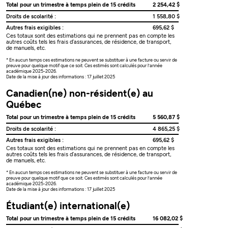
Total pour un trimestre à temps plein de 15 crédits
2 254,42 $
Droits de scolarité :
1 558,80 $
Autres frais exigibles :
695,62 $
Ces totaux sont des estimations qui ne prennent pas en compte les
autres coûts tels les frais d’assurances, de résidence, de transport,
de manuels, etc.
* En aucun temps ces estimations ne peuvent se substituer à une facture ou servir de
preuve pour quelque motif que ce soit. Ces estimés sont calculés pour l’année
académique 2025-2026.
Date de la mise à jour des informations : 17 juillet 2025
Canadien(ne) non-résident(e) au
Québec
Total pour un trimestre à temps plein de 15 crédits
5 560,87 $
Droits de scolarité :
4 865,25 $
Autres frais exigibles :
695,62 $
Ces totaux sont des estimations qui ne prennent pas en compte les
autres coûts tels les frais d’assurances, de résidence, de transport,
de manuels, etc.
* En aucun temps ces estimations ne peuvent se substituer à une facture ou servir de
preuve pour quelque motif que ce soit. Ces estimés sont calculés pour l’année
académique 2025-2026.
Date de la mise à jour des informations : 17 juillet 2025
Étudiant(e) international(e)
Total pour un trimestre à temps plein de 15 crédits
16 082,02 $