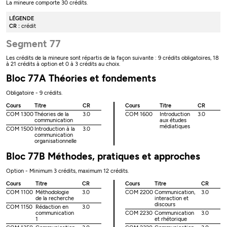
La mineure comporte 30 crédits.
LÉGENDE
CR :
crédit
Segment 77
Les crédits de la mineure sont répartis de la façon suivante : 9 crédits obligatoires, 18
à 21 crédits à option et 0 à 3 crédits au choix.
Bloc 77A Théories et fondements
Obligatoire - 9 crédits.
Cours
Titre
CR
Cours
Titre
CR
COM 1300
Théories de la
3.0
COM 1600
Introduction
3.0
communication
aux études
médiatiques
COM 1500
Introduction à la
3.0
communication
organisationnelle
Bloc 77B Méthodes, pratiques et approches
Option - Minimum 3 crédits, maximum 12 crédits.
Cours
Titre
CR
Cours
Titre
CR
COM 1100
Méthodologie
3.0
COM 2200
Communication,
3.0
de la recherche
interaction et
discours
COM 1150
Rédaction en
3.0
communication
COM 2230
Communication
3.0
1
et rhétorique