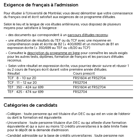
Exigence de français à l’admission
Pour étudier à l’Université de Montréal, vous devez démontrer que votre connaissance
du français oral et écrit satisfait aux exigences de ce programme d’études.
Selon le lieu et la langue de vos études antérieures, vous disposez de plusieurs
moyens pour satisfaire à l’exigence :
des documents qui correspondent à un
parcours d’études reconnu
;
une attestation de résultats du TEF ou du TCF avec une moyenne en
compréhension orale et écrite de B2 (≥ 400/699) et un minimum de B1 en
expression écrite (≥ 350/699 au TEF ou ≥8/20 au TCF)
Consultez la
description du programme en ligne
pour connaître les seuils exigés
pour les autres tests, diplômes, formation de français et les parcours d'études
reconnus.
Selon votre résultat en expression écrite, vous pourriez devoir suivre et réussir 1
ou 2 cours de français écrit durant votre première année d’études.
Résultat
Cours prescrit
TCF : 8 - 10 sur 20
FRS1604 et FRS2704
TCF : 11 - 12 sur 20
FRS2704
TEF : 350 - 424 sur 699
FRS1604 et FRS2704
TEF : 425 - 474 sur 699
FRS2704
Catégories de candidats
Collégien : toute personne qui est titulaire d'un DEC ou qui est en voie de l'obtenir
ou dont la formation est équivalente.
Universitaire : toute personne titulaire d'un DEC ou qui atteste d'une formation
équivalente et qui a suivi au moins 12 crédits universitaires à la date limite fixée
pour le dépôt de la demande d'admission.
Candidat admissible sur la base de crédits universitaires : toute personne non