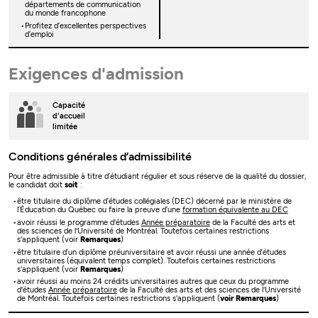
départements de communication
du monde francophone
Profitez d’excellentes perspectives
d’emploi
Exigences d'admission
Capacité
d'accueil
limitée
Conditions générales d’admissibilité
Pour être admissible à titre d’étudiant régulier et sous réserve de la qualité du dossier,
le candidat doit
soit
:
être titulaire du diplôme d’études collégiales (DEC) décerné par le ministère de
l’Éducation du Québec ou faire la preuve d’une
formation équivalente au DEC
avoir réussi le programme d'études
Année préparatoire
de la Faculté des arts et
des sciences de l'Université de Montréal. Toutefois certaines restrictions
s'appliquent (voir
Remarques
)
être titulaire d’un diplôme préuniversitaire et avoir réussi une année d’études
universitaires (équivalent temps complet). Toutefois certaines restrictions
s'appliquent (voir
Remarques
)
avoir réussi au moins 24 crédits universitaires autres que ceux du programme
d'études
Année préparatoire
de la Faculté des arts et des sciences de l'Université
de Montréal. Toutefois certaines restrictions s'appliquent (
voir Remarques
)