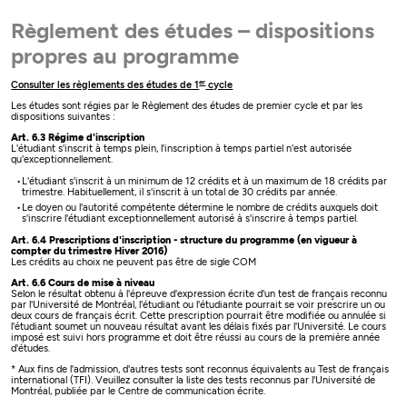
Règlement des études – dispositions
propres au programme
er
Consulter les règlements des études de 1
cycle
Les études sont régies par le Règlement des études de premier cycle et par les
dispositions suivantes :
Art. 6.3 Régime d'inscription
L'étudiant s'inscrit à temps plein, l'inscription à temps partiel n'est autorisée
qu'exceptionnellement.
L'étudiant s'inscrit à un minimum de 12 crédits et à un maximum de 18 crédits par
trimestre. Habituellement, il s'inscrit à un total de 30 crédits par année.
Le doyen ou l'autorité compétente détermine le nombre de crédits auxquels doit
s'inscrire l'étudiant exceptionnellement autorisé à s'inscrire à temps partiel.
Art. 6.4 Prescriptions d'inscription - structure du programme (en vigueur à
compter du trimestre Hiver 2016)
Les crédits au choix ne peuvent pas être de sigle COM
Art. 6.6 Cours de mise à niveau
Selon le résultat obtenu à l'épreuve d'expression écrite d'un test de français reconnu
par l'Université de Montréal, l'étudiant ou l'étudiante pourrait se voir prescrire un ou
deux cours de français écrit. Cette prescription pourrait être modifiée ou annulée si
l'étudiant soumet un nouveau résultat avant les délais fixés par l'Université. Le cours
imposé est suivi hors programme et doit être réussi au cours de la première année
d'études.
* Aux fins de l'admission, d'autres tests sont reconnus équivalents au Test de français
international (TFI). Veuillez consulter la liste des tests reconnus par l'Université de
Montréal, publiée par le Centre de communication écrite.