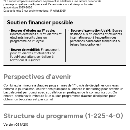
* En aucun temps ces estimations ne peuvent se substituer à une facture ou servir de
preuve pour quelque motif que ce soit. Ces estimés sont calculés pour l’année
académique 2025-2026.
Date de la mise à jour des informations : 17 juillet 2025
Soutien financier possible
er
Bourses d'études au 1
cycle:
Bourse d'exemption UdeM:
Bourse
Bourses destinées aux étudiantes et
destinée aux étudiantes et étudiants
étudiants inscrits dans un
internationaux (à l’exception des
er
programme de 1
cycle
personnes candidates françaises ou
belges francophones)
Bourse de mobilité:
Financement
pour étudiantes et étudiants de
l’UdeM souhaitant se réaliser à
l’extérieur du Québec
Perspectives d'avenir
er
Combinez la mineure à d’autres programmes de 1
cycle de disciplines connexes
comme le journalisme, les relations publiques ou encore le marketing pour obtenir un
baccalauréat par cumul avec appellation en pratiques de la communication. Ou
encore, combinez la mineure à un ou des programmes d'autres disciplines pour
obtenir un baccalauréat par cumul.
Structure du programme (1-225-4-0)
Version 09 (A20)