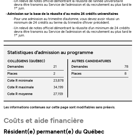
Un relevé de notes officiel démontrant la réussite de l’année universitaire
devra être transmis au Service de l’admission et du recrutement au plus tard le
er
1
juin.
Admission sur la base de la réussite d’au moins 24 crédits universitaires
Pour une admission au trimestre d'automne, vous devez avoir réussi un
minimum de 24 crédits au terme du trimestre d'hiver précédent.
Un relevé de notes officiel démontrant la réussite d’un minimum de 24 crédits
devra être transmis au Service de l’admission et du recrutement au plus tard le
er
1
juin.
Statistiques d’admission au programme
COLLÉGIENS (QUÉBEC)
AUTRES CANDIDATURES
Demandes
21
Demandes
78
Places
2
Places
8
Cote R minimale
23,878
Cote R maximale
34,199
Cote R moyenne
27,159
Les informations contenues sur cette page sont modifiables sans préavis.
Coûts et aide financière
Résident(e) permanent(e) du Québec