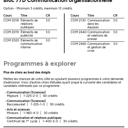
Bloc 77D Communication organisationnelle
Option - Minimum 3 crédits, maximum 12 crédits.
Cours
Titre
CR
Cours
Titre
CR
COM 2018
Éléments de
3.0
COM 2130
Communication
3.0
relations
dans les
publiques
équipes
COM 2019
Éléments de
3.0
COM 2440
Communication
3.0
publicité
et relations de
presse
COM 2020
Éléments de
3.0
communication
COM 2460
Communication
3.0
interne
et gestion de
crise
Programmes à explorer
Plus de choix au bout des doigts
Mettez les chances de votre côté en ajoutant plusieurs programmes à votre demande
d’admission. Voici d’autres choix d’études ayant piqué la curiosité des candidates et
candidats intéressés par ce programme :
Communication (Sciences)
Majeure | 1-225-2-0 | 60 crédits
Communication (Sciences)
Baccalauréat | 1-225-1-0 | 90 crédits
Arts et sciences
Mineure | 1-960-4-0 | 30 crédits
Communication et relations publiques
er
Certificat de 1
cycle | 1-400-5-0 | 30 crédits