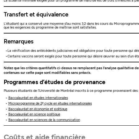
La scolarité minimale exigée pour un programme de maîtrise est de trois trimestres à plein
Transfert et équivalence
L’étudiant qui a conservé une moyenne d’au moins 3,2 dans les cours du Microprogramm
que les exigences du programme de maîtrise sont satisfaites.
Remarques
La vérification des antécédents judiciaires est obligatoire pour toute personne qui dés
Certains vaccins seront exigés pour toute personne qui désire œuvrer au sein d’un étab
Notez que les critères quantitatifs ci-dessus ne remplacent pas l’analyse qualitative d
contenues sur cette page sont modifiables sans préavis.
Programmes d’études de provenance
Plusieurs étudiants de l’Université de Montréal inscrits à ce programme provenaient de
Baccalauréat en études internationales
e
Microprogramme de 2
cycle en études internationales
Baccalauréat en économie et politique
Baccalauréat en science politique
Baccalauréat en sciences de la communication
Coûts et aide financière