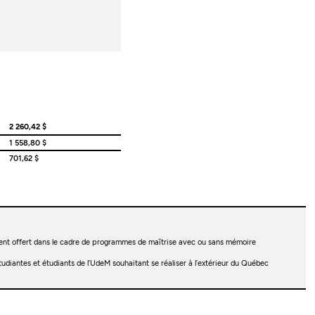
2 260,42 $
1 558,80 $
701,62 $
nt offert dans le cadre de programmes de maîtrise avec ou sans mémoire
diantes et étudiants de l’UdeM souhaitant se réaliser à l’extérieur du Québec