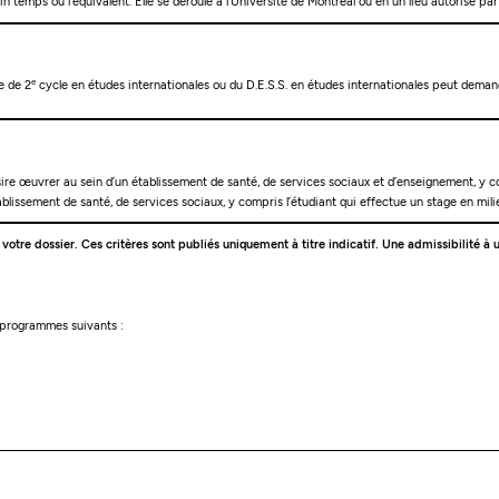
 temps ou l’équivalent. Elle se déroule à l’Université de Montréal ou en un lieu autorisé par
e
e de 2
cycle en études internationales ou du D.E.S.S. en études internationales peut demand
ire œuvrer au sein d’un établissement de santé, de services sociaux et d’enseignement, y com
lissement de santé, de services sociaux, y compris l’étudiant qui effectue un stage en milie
e votre dossier. Ces critères sont publiés uniquement à titre indicatif. Une admissibilité
s programmes suivants :