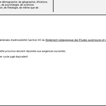
e démographie, de géographie, d’histoire,
e, de psychologie, de sciences
ion, de théologie, de même que de
 générales d’admissibilité (section XI) du
Règlement pédagogique des Études supérieures et 
 cette province doivent répondre aux exigences suivantes :
r cycle jugé équivalent.