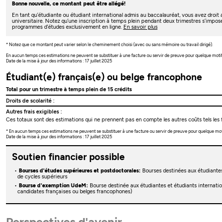
Bonne nouvelle, ce montant peut être allégé!
En tant qu’étudiante ou étudiant international admis au baccalauréat, vous avez droi
universitaire. Notez qu’une inscription à temps plein pendant deux trimestres s’impos
programmes d’études exclusivement en ligne.
En savoir plus
* Notez que ce montant peut varier selon le cheminement choisi (avec ou sans mémoire ou travail dirigé).
En aucun temps ces estimations ne peuvent se substituer à une facture ou servir de preuve pour quelque moti
Date de la mise à jour des informations : 17 juillet 2025
Étudiant(e) français(e) ou belge francophone
Total pour un trimestre à temps plein de 15 crédits
Droits de scolarité :
Autres frais exigibles :
Ces totaux sont des estimations qui ne prennent pas en compte les autres coûts tels les f
* En aucun temps ces estimations ne peuvent se substituer à une facture ou servir de preuve pour quelque mo
Date de la mise à jour des informations : 17 juillet 2025
Soutien financier possible
Bourses d'études supérieures et postdoctorales:
Bourses destinées aux étudiante
de cycles supérieurs
Bourse d'exemption UdeM:
Bourse destinée aux étudiantes et étudiants internati
candidates françaises ou belges francophones)
Perspectives d'avenir