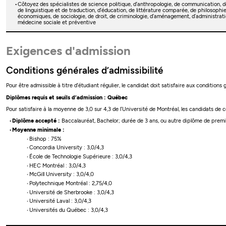
Côtoyez des spécialistes de science politique, d’anthropologie, de communication, d
de linguistique et de traduction, d’éducation, de littérature comparée, de philosophi
économiques, de sociologie, de droit, de criminologie, d’aménagement, d’administrat
médecine sociale et préventive
Exigences d'admission
Conditions générales d’admissibilité
Pour être admissible à titre d’étudiant régulier, le candidat doit satisfaire aux conditions
Diplômes requis et seuils d’admission : Québec
Pour satisfaire à la moyenne de 3,0 sur 4,3 de l’Université de Montréal, les candidats de
Diplôme accepté :
Baccalauréat, Bachelor; durée de 3 ans, ou autre diplôme de premie
Moyenne minimale :
Bishop : 75%
Concordia University : 3,0/4,3
École de Technologie Supérieure : 3,0/4,3
HEC Montréal : 3,0/4,3
McGill University : 3,0/4,0
Polytechnique Montréal : 2,75/4,0
Université de Sherbrooke : 3,0/4,3
Université Laval : 3,0/4,3
Universités du Québec : 3,0/4,3