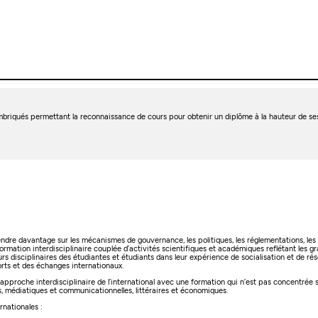
mbriqués permettant la reconnaissance de cours pour obtenir un diplôme à la hauteur de ses
ndre davantage sur les mécanismes de gouvernance, les politiques, les réglementations, les acte
formation interdisciplinaire couplée d’activités scientifiques et académiques reflétant les 
ours disciplinaires des étudiantes et étudiants dans leur expérience de socialisation et de 
ts et des échanges internationaux.
approche interdisciplinaire de l’international avec une formation qui n’est pas concentrée s
es, médiatiques et communicationnelles, littéraires et économiques.
rnationales :