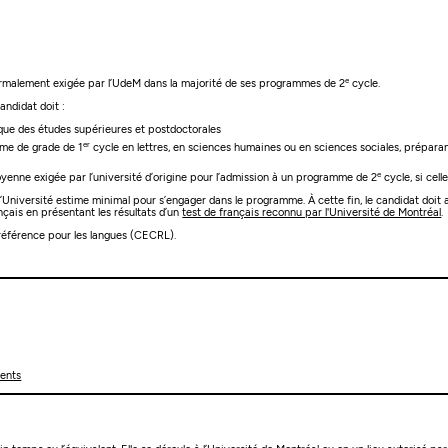
e
malement exigée par l’UdeM dans la majorité de ses programmes de 2
cycle.
candidat doit :
ique des études supérieures et postdoctorales
er
ôme de grade de 1
cycle en lettres, en sciences humaines ou en sciences sociales, prépara
e
oyenne exigée par l’université d’origine pour l’admission à un programme de 2
cycle, si cell
’Université estime minimal pour s’engager dans le programme. À cette fin, le candidat doit a
rançais en présentant les résultats d’un
test de français reconnu par l'Université de Montréal
.
référence pour les langues (CECRL).
ments