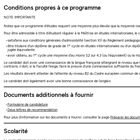
Conditions propres à ce programme
NOTE IMPORTANTE
Notez que ce programme d’études requiert une moyenne plus élevée que la moyenne nor
Pour être admissible à titre d’étudiant régulier à la Maîtrise en études internationales, le 
satisfaire aux conditions générales d’admissibilité (section XI) du Règlement pédagog
er
être titulaire d’un diplôme de grade de 1
cycle en études internationales ou d’un dipl
jugée équivalente.
er
avoir obtenu, au 1
cycle une moyenne d’au moins 3,2 sur 4,3 (ou l’équivalent) ou la m
Le candidat doit avoir une connaissance de la langue française atteignant le niveau que l
contraire, il doit, si la Faculté l’exige, faire la preuve d’une connaissance suffisante du f
Les résultats doivent attester de l’atteinte du niveau B2 du Cadre européen commun de 
Le candidat doit également avoir une bonne connaissance de l’anglais.
Documents additionnels à fournir
Formulaire de candidature
Deux lettres de recommandation
Pour plus d'information sur les documents à fournir, consulter la page
Préparer les docu
Scolarité