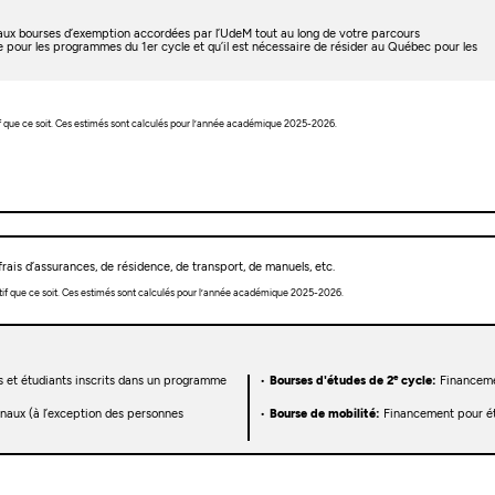
t aux bourses d’exemption accordées par l’UdeM tout au long de votre parcours
e pour les programmes du 1er cycle et qu’il est nécessaire de résider au Québec pour les
f que ce soit. Ces estimés sont calculés pour l’année académique 2025-2026.
rais d’assurances, de résidence, de transport, de manuels, etc.
tif que ce soit. Ces estimés sont calculés pour l’année académique 2025-2026.
e
s et étudiants inscrits dans un programme
Bourses d'études de 2
cycle:
Financeme
onaux (à l’exception des personnes
Bourse de mobilité:
Financement pour étu