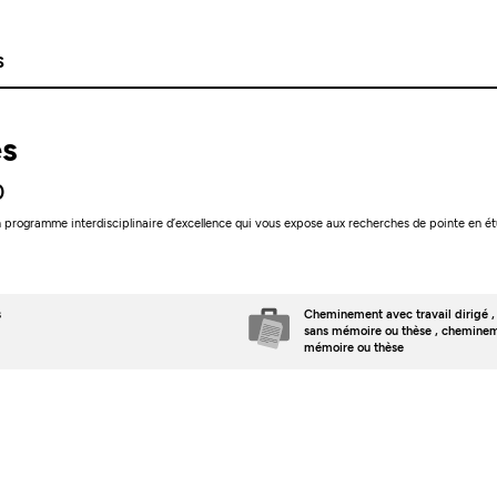
s
es
0
n programme interdisciplinaire d’excellence qui vous expose aux recherches de pointe en étud
s
Cheminement avec travail dirigé
sans mémoire ou thèse
, chemine
mémoire ou thèse