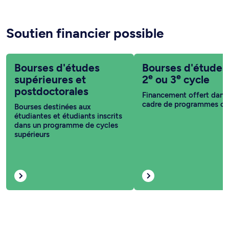
Soutien financier possible
Bourses d'études
Bourses d'études
e
e
supérieures et
2
ou 3
cycle
postdoctorales
Financement offert dans 
cadre de programmes co
Bourses destinées aux
étudiantes et étudiants inscrits
dans un programme de cycles
supérieurs