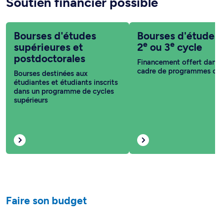
Soutien financier possible
Bourses d'études
Bourses d'études
e
e
supérieures et
2
ou 3
cycle
postdoctorales
Financement offert dans 
cadre de programmes co
Bourses destinées aux
étudiantes et étudiants inscrits
dans un programme de cycles
supérieurs
Faire son budget