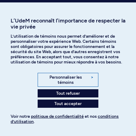
Explorez tous les programmes
Signaler un changement (usage interne)
L’UdeM reconnaît l’importance de respecter la
vie privée
L’utilisation de témoins nous permet d’améliorer et de
personnaliser votre expérience Web. Certains témoins
sont obligatoires pour assurer le fonctionnement et la
sécurité du site Web, alors que d’autres enregistrent vos
préférences. En acceptant tout, vous consentez à notre
utilisation de témoins pour mieux répondre à vos besoins.
Besoin d’aide?
On est là pour vous!
Personnaliser les
>
Accéder au Centre d'aide
témoins
Tout refuser
Tout accepter
Poser une question par
Découvrir nos activités
courriel
Voir notre
politique de confidentialité
et nos
conditions
et événements
d’utilisation
.
Pour ajouter à votre demande