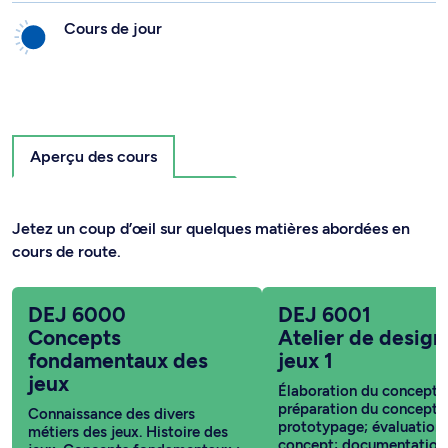
Cours de jour
Aperçu des cours
Jetez un coup d’œil sur quelques matières abordées en
cours de route.
DEJ 6000
DEJ 6001
Concepts
Atelier de design
fondamentaux des
jeux 1
jeux
Élaboration du concept d
préparation du concept;
Connaissance des divers
prototypage; évaluation
métiers des jeux. Histoire des
concept; documentation