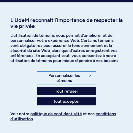
chercheuses de la faculté et leurs champs d’expertise :
L’UdeM reconnaît l’importance de respecter la
vie privée
L’utilisation de témoins nous permet d’améliorer et de
personnaliser votre expérience Web. Certains témoins
sont obligatoires pour assurer le fonctionnement et la
sécurité du site Web, alors que d’autres enregistrent vos
préférences. En acceptant tout, vous consentez à notre
utilisation de témoins pour mieux répondre à vos besoins.
Personnaliser les
>
témoins
Tout refuser
Clarice Nishio
Normand Bach
Tout accepter
Professeure agrégée
Directeur de départem
Professeur agrégé
Voir notre
politique de confidentialité
et nos
conditions
d’utilisation
.
Pour ajouter à votre demande