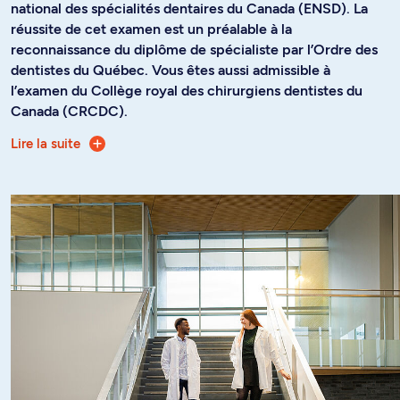
national des spécialités dentaires du Canada (ENSD). La
réussite de cet examen est un préalable à la
reconnaissance du diplôme de spécialiste par l’Ordre des
dentistes du Québec. Vous êtes aussi admissible à
l’examen du Collège royal des chirurgiens dentistes du
Canada (CRCDC).
Lire la suite
Développez vos compétences cliniques, professionnelles
et de recherche en orthodontie pour vous préparer à une
carrière clinique ou en enseignement et recherche.