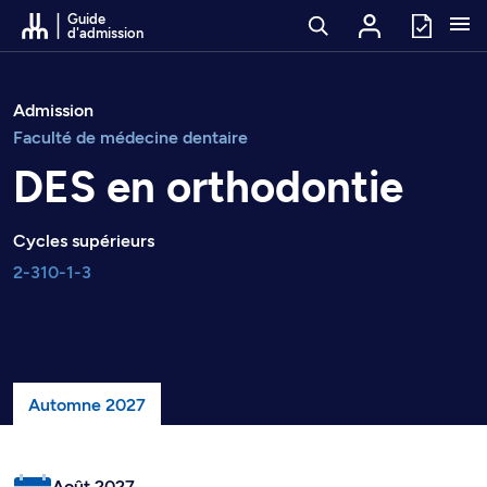
Passer au contenu
Guide
d'admission
Admission
Faculté de médecine dentaire
DES en orthodontie
Cycles supérieurs
2-310-1-3
Automne 2027
Août 2027