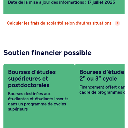
Date de la mise à jour des informations : 17 juillet 2025
Calculer les frais de scolarité selon d’autres situations
Soutien financier possible
Bourses d'études
Bourses d'études
e
e
supérieures et
2
ou 3
cycle
postdoctorales
Financement offert dans 
cadre de programmes co
Bourses destinées aux
étudiantes et étudiants inscrits
dans un programme de cycles
supérieurs