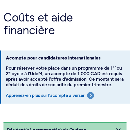
Coûts et aide
financière
Acompte pour candidatures internationales
er
Pour réserver votre place dans un programme de 1
ou
e
2
cycle à l’UdeM, un acompte de 1 000 CAD est requis
après avoir accepté l’offre d’admission. Ce montant sera
déduit des droits de scolarité du premier trimestre.
Apprenez-en plus sur l’acompte à verser
Choisissez votre statut
Résident(e) permanent(e) du Québec