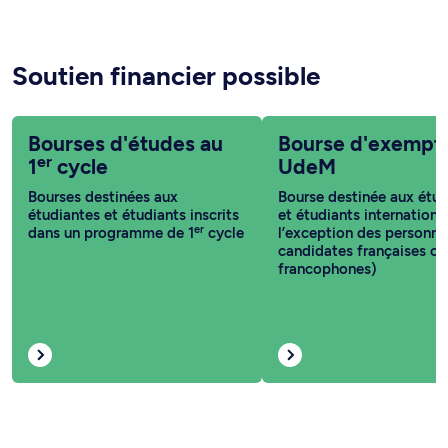
Soutien financier possible
Bourses d'études au
Bourse d'exempt
er
1
cycle
UdeM
Bourses destinées aux
Bourse destinée aux étud
étudiantes et étudiants inscrits
et étudiants internationa
er
dans un programme de 1
cycle
l’exception des personne
candidates françaises ou
francophones)