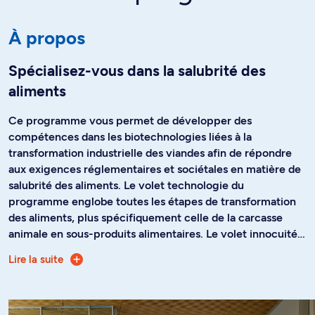
À propos
Spécialisez-vous dans la salubrité des
aliments
Ce programme vous permet de développer des
compétences dans les biotechnologies liées à la
transformation industrielle des viandes afin de répondre
aux exigences réglementaires et sociétales en matière de
salubrité des aliments. Le volet technologie du
programme englobe toutes les étapes de transformation
des aliments, plus spécifiquement celle de la carcasse
animale en sous-produits alimentaires. Le volet innocuité,
quant à elle, comprend tous les aspects d'hygiène, de
Lire la suite
S’adressant aux titulaires d’un diplôme d’études collégiales
salubrité, d'analyse du risque et d'assurance qualité qui
et aux personnes déjà sur le marché du travail, cette
sont exigés dans les phases de transformation et qui
formation vise à vous donner les compétences
aboutissent à la commercialisation des produits
professionnelles pour :
alimentaires d'origine animale.