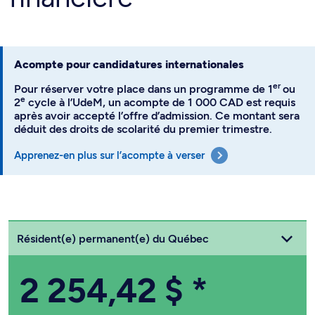
Acompte pour candidatures internationales
er
Pour réserver votre place dans un programme de 1
ou
e
2
cycle à l’UdeM, un acompte de 1 000 CAD est requis
après avoir accepté l’offre d’admission. Ce montant sera
déduit des droits de scolarité du premier trimestre.
Apprenez-en plus sur l’acompte à verser
Choisissez votre statut
Résident(e) permanent(e) du Québec
2 254,42 $
*