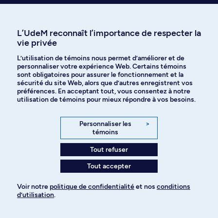
L’UdeM reconnaît l’importance de respecter la
vie privée
Communiquer avec nous
par téléphone
L’utilisation de témoins nous permet d’améliorer et de
personnaliser votre expérience Web. Certains témoins
sont obligatoires pour assurer le fonctionnement et la
sécurité du site Web, alors que d’autres enregistrent vos
préférences. En acceptant tout, vous consentez à notre
utilisation de témoins pour mieux répondre à vos besoins.
Personnaliser les
>
Recevez nos trucs et conseils sur
témoins
l’admission et les études à l’UdeM
Tout refuser
Tout accepter
Je veux m'abonner
Voir notre
politique de confidentialité
et nos
conditions
d’utilisation
.
Pour ajouter à votre demande