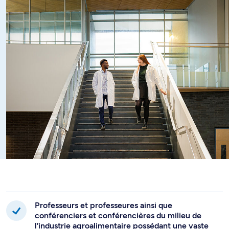
Identifier les situations à risque en salubrité des
aliments et proposer des mesures de gestion des
risques appropriées suite à une évaluation des risques
adéquate
Comprendre, analyser et mettre en place un
processus de production des aliments afin que celui-
ci puisse prévenir la contamination des denrées
alimentaires
Appliquer les programmes d'assurance qualité et de
surveillance pertinents à la production des aliments et
en assurer le bon fonctionnement et l'efficacité
Expliquer le processus de vieillissement et d'altération
microbiologique des aliments et appliquer les
mesures pour contrôler ce processus
Comprendre les enjeux sanitaires, sociaux et
environnementaux relatifs à la production et
l'innocuité des aliments dans une perspective de la
ferme à la table en tenant compte des considérations
Professeurs et professeures ainsi que
nationales et internationales
conférenciers et conférencières du milieu de
l’industrie agroalimentaire possédant une vaste