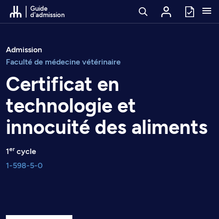
Passer au contenu
Guide
d'admission
Admission
Faculté de médecine vétérinaire
Certificat en
technologie et
innocuité des aliments
er
1
cycle
1-598-5-0