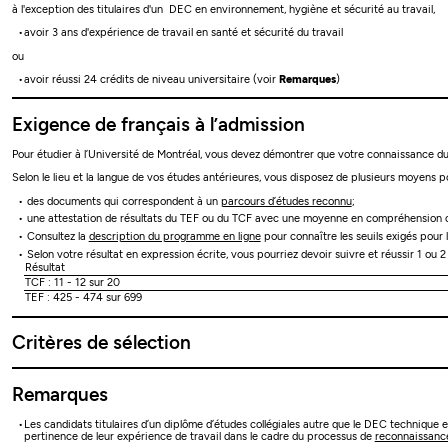
à l'exception des titulaires d'un DEC en environnement, hygiène et sécurité au travail,
avoir 3 ans d'expérience de travail en santé et sécurité du travail
ou
avoir réussi 24 crédits de niveau universitaire (voir
Remarques
)
Exigence de français à l’admission
Pour étudier à l’Université de Montréal, vous devez démontrer que votre connaissance du 
Selon le lieu et la langue de vos études antérieures, vous disposez de plusieurs moyens po
des documents qui correspondent à un
parcours d’études reconnu
;
une attestation de résultats du TEF ou du TCF avec une moyenne en compréhension or
Consultez la
description du programme en ligne
pour connaître les seuils exigés pour 
Selon votre résultat en expression écrite, vous pourriez devoir suivre et réussir 1 ou 
Résultat
TCF : 11 - 12 sur 20
TEF : 425 - 474 sur 699
Critères de sélection
Remarques
Les candidats titulaires d’un diplôme d’études collégiales autre que le DEC technique e
pertinence de leur expérience de travail dans le cadre du processus de
reconnaissance