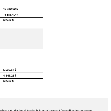
16 082,02 $
15 386,40 $
695,62 $
5 560,87 $
4 865,25 $
695,62 $
née aux étudiantes et étudiants internationaux (à l’exception des personnes