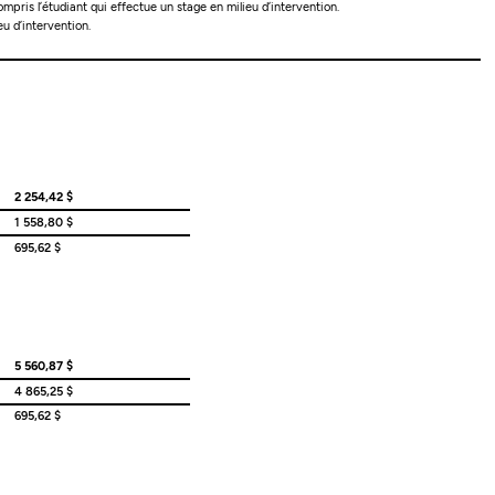
pris l’étudiant qui effectue un stage en milieu d’intervention.
u d’intervention.
2 254,42 $
1 558,80 $
695,62 $
5 560,87 $
4 865,25 $
695,62 $