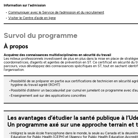
Information sur l'admission
Communiquer avec le Service de l'admission et du recrutement
Visiter le Centre d’aide en ligne
Survol du programme
À propos
Acquérez des connaissances multidisciplinaires en sécurité du travail
Les milieux professionnels investissent de plus en plus dans la mise en place de stratégi
coordonnatrices, d'agents et agentes de prévention en ST. Ce certificat en sécurité du 
parcours, vous développez des connaissances spécifiques en ST, tout en sachant identifier, 
l’organisation.
Possibilité de se préparer en partie aux certifications de technicien en sécurité a
hygiène du travail agréé (ROHT)
Possibilité d’obtenir un baccalauréat par cumul en jumelant ce programme avec d’au
Enseignement axé sur des applications concrètes
Les avantages d’étudier la santé publique à l’U
Un programme axé sur une approche terrain et te
Intégrez la seule école francophone dans le monde, la seule au Canada et la deuxiè
Education for Public Health (CEPH) et l'Agency for Public Health Education Accredi