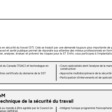
es en sécurité du travail (ST). Cela se traduit par une demande toujours plus importante de p
travail et santé publique permet de répondre aux attentes des milieux professionnels en for
analyser, évaluer et prévenir les risques pour la ST. Enfin, vous participez à l’implantation,
gréé du Canada (TSAC) et technologue en
Cours spécialisés dont l’analyse de la man
construction
tres certificats du domaine de la SST
Approche multidisciplinaire de la sécurité 
Participation d’intervenants et de spécial
deM
chnique de la sécurité du travail
me au monde à être agréée par le Council on
Intégrez l’unique programme francophone
tation (APHEA).