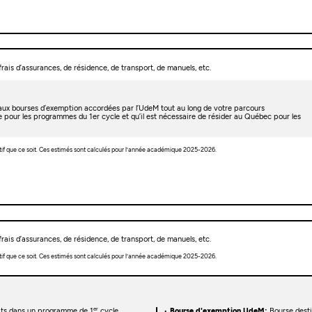
rais d’assurances, de résidence, de transport, de manuels, etc.
t aux bourses d’exemption accordées par l’UdeM tout au long de votre parcours
e pour les programmes du 1er cycle et qu’il est nécessaire de résider au Québec pour les
tif que ce soit. Ces estimés sont calculés pour l’année académique 2025-2026.
rais d’assurances, de résidence, de transport, de manuels, etc.
tif que ce soit. Ces estimés sont calculés pour l’année académique 2025-2026.
er
rits dans un programme de 1
cycle
Bourse d'exemption UdeM:
Bourse desti