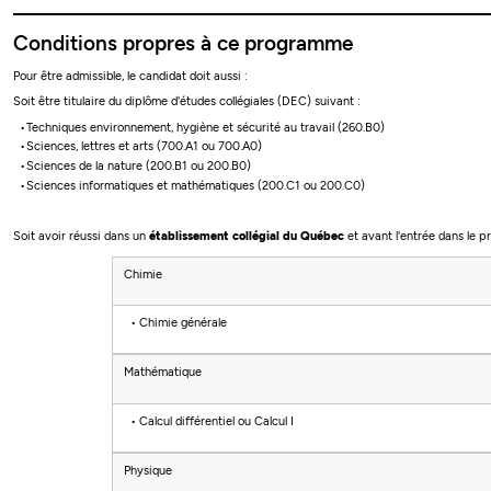
Conditions propres à ce programme
Pour être admissible, le candidat doit aussi :
Soit être titulaire du diplôme d'études collégiales (DEC) suivant :
Techniques environnement, hygiène et sécurité au travail (260.B0)
Sciences, lettres et arts (700.A1 ou 700.A0)
Sciences de la nature (200.B1 ou 200.B0)
Sciences informatiques et mathématiques (200.C1 ou 200.C0)
Soit avoir réussi dans un
établissement collégial du Québec
et avant l'entrée dans le
Chimie
Chimie générale
Mathématique
Calcul différentiel
ou
Calcul I
Physique