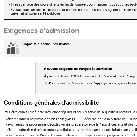
Tirez avantage des cours offerts en fin de journée pour maintenir vos activités prof
Évoluez dans un pôle d'excellence et de réflexion critique en enseignement, recherch
travail ainsi qu'en santé publique
Exigences d'admission
Capacité d'accueil non limitée
Nouvelle exigence de français à l’admission
À partir de l’hiver 2026, l’Université de Montréal révise l’ex
👇 Pour connaître l’exigence qui s’applique à vous, sélectionn
Conditions générales d’admissibilité
Pour être admissible à titre d’étudiant régulier et sous réserve de la qualité du dossier, le
être titulaire du diplôme d’études collégiales (DEC) décerné par le ministère de l’Édu
avoir réussi le programme d'études
Année préparatoire
de la Faculté des arts et des s
être titulaire d’un diplôme préuniversitaire et avoir réussi une année d’études univers
avoir réussi au moins 24 crédits universitaires autres que ceux du programme d'étud