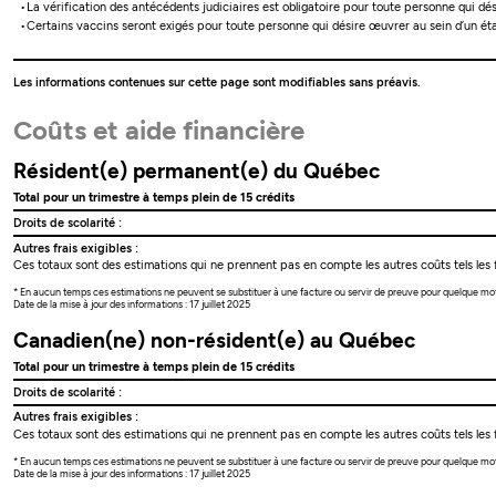
La vérification des antécédents judiciaires est obligatoire pour toute personne qui dés
Certains vaccins seront exigés pour toute personne qui désire œuvrer au sein d’un étab
Les informations contenues sur cette page sont modifiables sans préavis.
Coûts et aide financière
Résident(e) permanent(e) du Québec
Total pour un trimestre à temps plein de 15 crédits
Droits de scolarité :
Autres frais exigibles :
Ces totaux sont des estimations qui ne prennent pas en compte les autres coûts tels les f
* En aucun temps ces estimations ne peuvent se substituer à une facture ou servir de preuve pour quelque mo
Date de la mise à jour des informations : 17 juillet 2025
Canadien(ne) non-résident(e) au Québec
Total pour un trimestre à temps plein de 15 crédits
Droits de scolarité :
Autres frais exigibles :
Ces totaux sont des estimations qui ne prennent pas en compte les autres coûts tels les f
* En aucun temps ces estimations ne peuvent se substituer à une facture ou servir de preuve pour quelque mo
Date de la mise à jour des informations : 17 juillet 2025