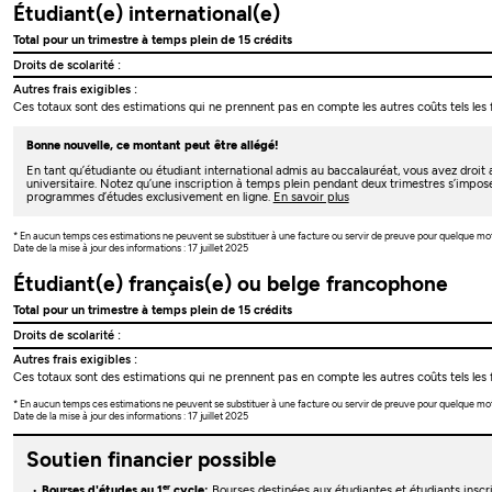
Étudiant(e) international(e)
Total pour un trimestre à temps plein de 15 crédits
Droits de scolarité :
Autres frais exigibles :
Ces totaux sont des estimations qui ne prennent pas en compte les autres coûts tels les f
Bonne nouvelle, ce montant peut être allégé!
En tant qu’étudiante ou étudiant international admis au baccalauréat, vous avez droi
universitaire. Notez qu’une inscription à temps plein pendant deux trimestres s’impos
programmes d’études exclusivement en ligne.
En savoir plus
* En aucun temps ces estimations ne peuvent se substituer à une facture ou servir de preuve pour quelque mo
Date de la mise à jour des informations : 17 juillet 2025
Étudiant(e) français(e) ou belge francophone
Total pour un trimestre à temps plein de 15 crédits
Droits de scolarité :
Autres frais exigibles :
Ces totaux sont des estimations qui ne prennent pas en compte les autres coûts tels les f
* En aucun temps ces estimations ne peuvent se substituer à une facture ou servir de preuve pour quelque mo
Date de la mise à jour des informations : 17 juillet 2025
Soutien financier possible
er
Bourses d'études au 1
cycle:
Bourses destinées aux étudiantes et étudiants insc