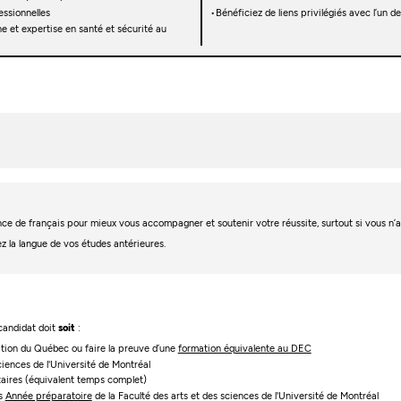
essionnelles
Bénéficiez de liens privilégiés avec l’un
e et expertise en santé et sécurité au
igence de français pour mieux vous accompagner et soutenir votre réussite, surtout si vous n
ez la langue de vos études antérieures.
 candidat doit
soit
:
cation du Québec ou faire la preuve d’une
formation équivalente au DEC
ciences de l'Université de Montréal
itaires (équivalent temps complet)
es
Année préparatoire
de la Faculté des arts et des sciences de l'Université de Montréal