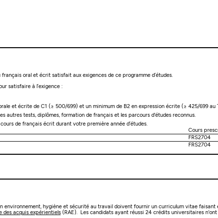
français oral et écrit satisfait aux exigences de ce programme d’études.
ur satisfaire à l’exigence :
ale et écrite de C1 (≥ 500/699) et un minimum de B2 en expression écrite (≥ 425/699 au
les autres tests, diplômes, formation de français et les parcours d'études reconnus.
2 cours de français écrit durant votre première année d’études.
Cours prescr
FRS2704
FRS2704
n environnement, hygiène et sécurité au travail doivent fournir un curriculum vitae faisant 
 des acquis expérientiels
(RAE). Les candidats ayant réussi 24 crédits universitaires n'ont