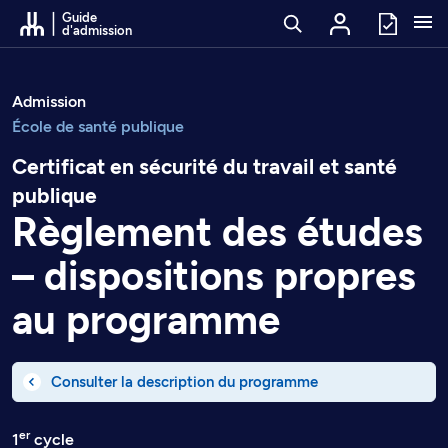
Passer au contenu
Guide
d'admission
Admission
École de santé publique
Certificat en sécurité du travail et santé
publique
Règlement des études
– dispositions propres
au programme
Consulter la description du programme
er
1
cycle