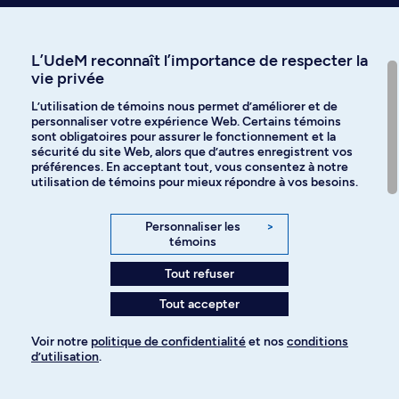
Affiniti
L’UdeM reconnaît l’importance de respecter la
vie privée
Langues
L’utilisation de témoins nous permet d’améliorer et de
personnaliser votre expérience Web. Certains témoins
Facebook
Instagram
sont obligatoires pour assurer le fonctionnement et la
sécurité du site Web, alors que d’autres enregistrent vos
préférences. En acceptant tout, vous consentez à notre
TikTok
YouTube
utilisation de témoins pour mieux répondre à vos besoins.
Spotify
Personnaliser les
>
témoins
Tout refuser
Politique de confidentialité
Tout accepter
Paramètres des témoins
Voir notre
politique de confidentialité
et nos
conditions
d’utilisation
.