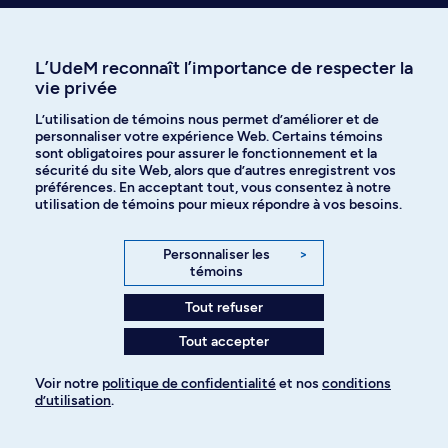
514 343-6111, poste 13379
L’UdeM reconnaît l’importance de respecter la
vie privée
Voir les détails donnés par la
L’utilisation de témoins nous permet d’améliorer et de
personnaliser votre expérience Web. Certains témoins
Faculté des sciences de
sont obligatoires pour assurer le fonctionnement et la
l'éducation
sécurité du site Web, alors que d’autres enregistrent vos
préférences. En acceptant tout, vous consentez à notre
utilisation de témoins pour mieux répondre à vos besoins.
Personnaliser les
>
Centre de formation initiale des
témoins
maîtres
Tout refuser
Tout accepter
Voir notre
politique de confidentialité
et nos
conditions
Faculté des sciences de
d’utilisation
.
l'éducation
Pour ajouter à votre demande