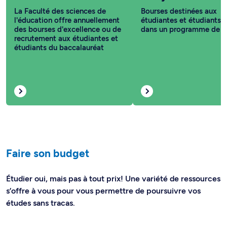
La Faculté des sciences de
Bourses destinées aux
l'éducation offre annuellement
étudiantes et étudiants i
des bourses d'excellence ou de
dans un programme de 1
recrutement aux étudiantes et
étudiants du baccalauréat
Faire son budget
Étudier oui, mais pas à tout prix! Une variété de ressources
s’offre à vous pour vous permettre de poursuivre vos
études sans tracas.