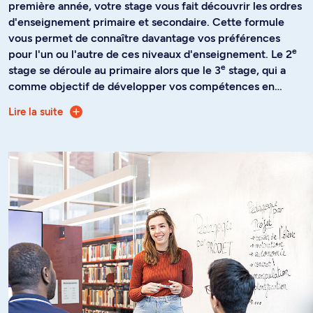
première année, votre stage vous fait découvrir les ordres
d'enseignement primaire et secondaire. Cette formule
vous permet de connaître davantage vos préférences
e
pour l'un ou l'autre de ces niveaux d'enseignement. Le 2
e
stage se déroule au primaire alors que le 3
stage, qui a
comme objectif de développer vos compétences en
évaluation des apprentissages, se déroule au secondaire.
Lire la suite
Ainsi, le programme vous prépare à :
Le dernier stage est le moment de faire votre choix du
niveau d'enseignement.
Comprendre les orientations et l'esprit du programme
de formation des jeunes
Intégrer les valeurs qui sont véhiculées dans cette
approche de l'enseignement
Acquérir les savoirs essentiels propres à la discipline
de l'éducation physique et au domaine de l'éducation
à la santé
Maîtriser les savoir-faire et les savoir-être d'un
professionnel ou d'une professionnelle de l'activité
physique
Développer des qualités personnelles qui vous
permettront de devenir un ou une leader dans votre