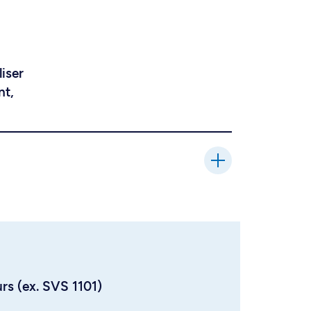
liser
nt,
urs (ex. SVS 1101)