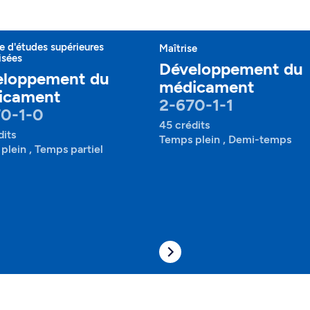
 d'études supérieures
Maîtrise
isées
Développement du
eloppement du
médicament
icament
2-670-1-1
70-1-0
45 crédits
dits
Temps plein , Demi-temps
plein , Temps partiel