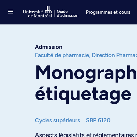
Passer au contenu
Guide
Programmes et cours
d'admission
Admission
Faculté de pharmacie,
Direction Pharma
Monographi
étiquetage
Cycles supérieurs
SBP 6120
Aspects législatifs et règlementaires 