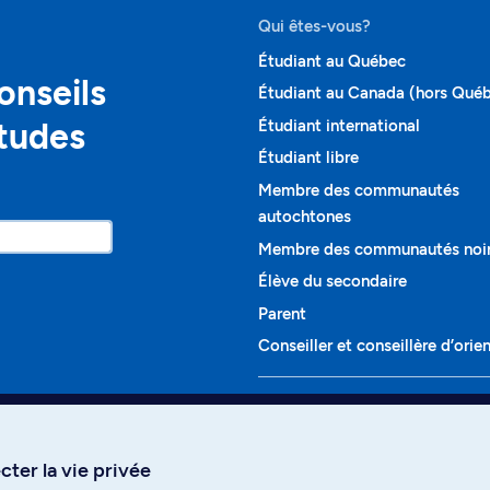
Qui êtes-vous?
Étudiant au Québec
onseils
Étudiant au Canada (hors Qué
études
Étudiant international
Étudiant libre
Membre des communautés
autochtones
Membre des communautés noi
Élève du secondaire
Parent
Conseiller et conseillère d’orie
Programmes et cours
Liste complète des cours
ter la vie privée
Voir tous les programmes