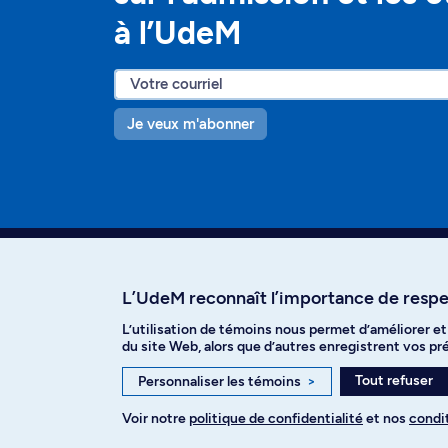
à l’UdeM
Je veux m'abonner
L’UdeM reconnaît l’importance de respec
L’utilisation de témoins nous permet d’améliorer e
Facebook
Instagram
T
du site Web, alors que d’autres enregistrent vos p
Tout refuser
Personnaliser les témoins
>
Voir notre
politique de confidentialité
et nos
condit
Politique de confidentialité
Paramètre