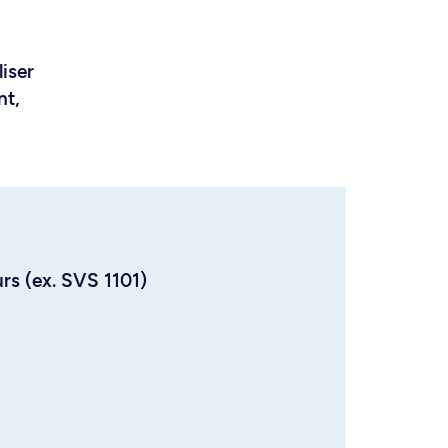
liser
nt,
urs (ex. SVS 1101)