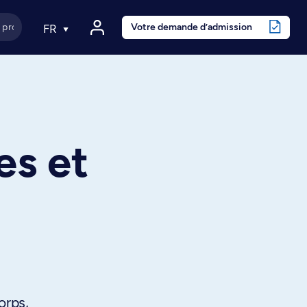
Votre demande d’admission
FR
es et
orps,