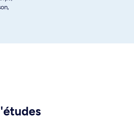
son,
d'études