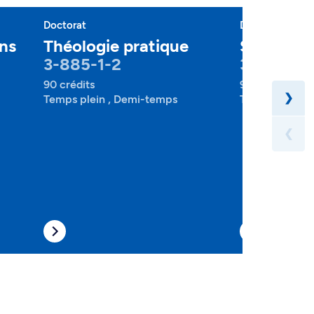
Doctorat
Doctorat
ons
Théologie pratique
Sciences 
3-885-1-2
3-905-1-
90 crédits
90 crédits
❯
Temps plein , Demi-temps
Temps plein ,
❮