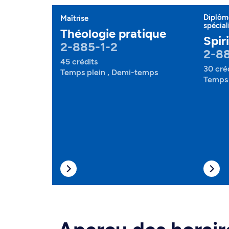
Diplôme
Maîtrise
spécial
Théologie pratique
Spir
2-885-1-2
2-8
45 crédits
30 cré
Temps plein , Demi-temps
Temps 