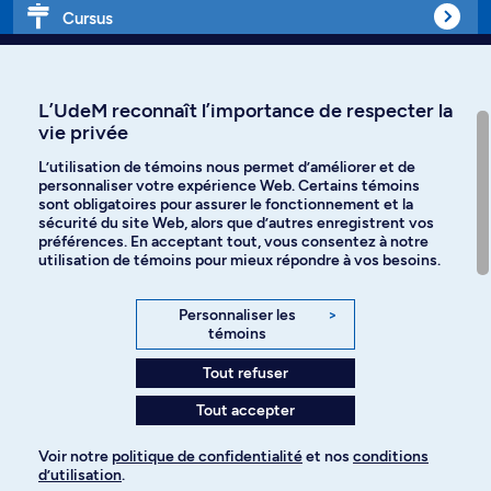
Cursus
Affiniti
L’UdeM reconnaît l’importance de respecter la
vie privée
L’utilisation de témoins nous permet d’améliorer et de
personnaliser votre expérience Web. Certains témoins
Langues
sont obligatoires pour assurer le fonctionnement et la
sécurité du site Web, alors que d’autres enregistrent vos
préférences. En acceptant tout, vous consentez à notre
Facebook
Instagram
utilisation de témoins pour mieux répondre à vos besoins.
TikTok
YouTube
Personnaliser les
>
témoins
Spotify
Tout refuser
Tout accepter
Politique de confidentialité
Voir notre
politique de confidentialité
et nos
conditions
d’utilisation
.