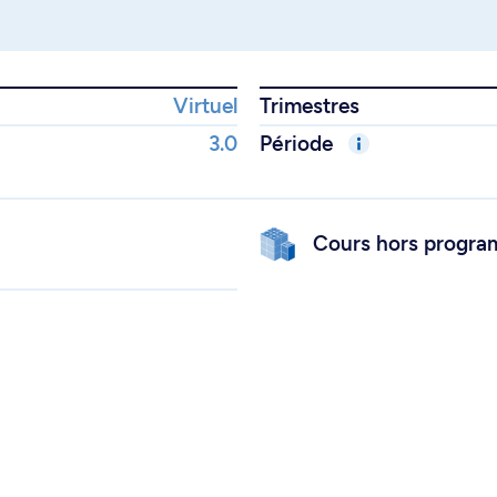
Virtuel
Trimestres
3.0
Période
Cours hors progr