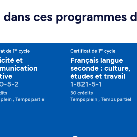
rt dans ces programmes 
er
er
cat de 1
cycle
Certificat de 1
cycle
icité et
Français langue
munication
seconde : culture,
tive
études et travail
0-5-2
1-821-5-1
dits
30 crédits
plein , Temps partiel
Temps plein , Temps partiel