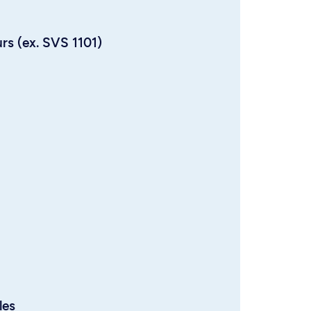
urs (ex. SVS 1101)
les