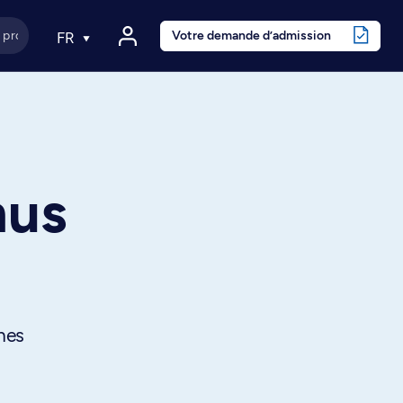
Votre demande d’admission
FR
nus
hes