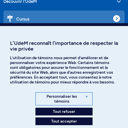
Découvrir l'UdeM
Cursus
Affiniti
L’UdeM reconnaît l’importance de respecter la
vie privée
L’utilisation de témoins nous permet d’améliorer et de
personnaliser votre expérience Web. Certains témoins
Langues
sont obligatoires pour assurer le fonctionnement et la
sécurité du site Web, alors que d’autres enregistrent vos
préférences. En acceptant tout, vous consentez à notre
Facebook
Instagram
utilisation de témoins pour mieux répondre à vos besoins.
TikTok
YouTube
Personnaliser les
>
témoins
Spotify
Tout refuser
Tout accepter
Politique de confidentialité