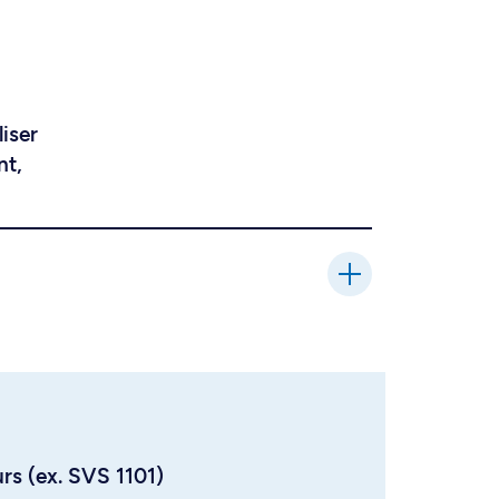
liser
nt,
urs (ex. SVS 1101)