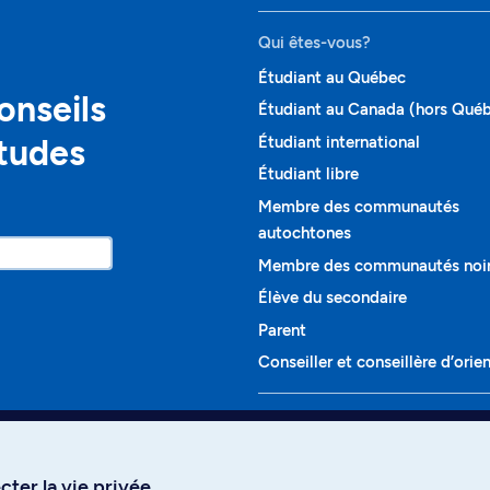
Qui êtes-vous?
Étudiant au Québec
onseils
Étudiant au Canada (hors Qué
études
Étudiant international
Étudiant libre
Membre des communautés
autochtones
Membre des communautés noi
Élève du secondaire
Parent
Conseiller et conseillère d’orie
Programmes et cours
Liste complète des cours
ter la vie privée