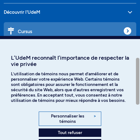
Découvrir l'UdeM
Cursus
Affiniti
L’UdeM reconnaît l’importance de respecter la
vie privée
L’utilisation de témoins nous permet d’améliorer et de
personnaliser votre expérience Web. Certains témoins
Langues
sont obligatoires pour assurer le fonctionnement et la
sécurité du site Web, alors que d’autres enregistrent vos
préférences. En acceptant tout, vous consentez à notre
Facebook
Instagram
utilisation de témoins pour mieux répondre à vos besoins.
TikTok
YouTube
Personnaliser les
>
témoins
Spotify
Tout refuser