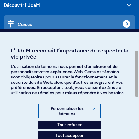
Découvrir l'UdeM
Cursus
Affiniti
L’UdeM reconnaît l’importance de respecter la
vie privée
L’utilisation de témoins nous permet d’améliorer et de
personnaliser votre expérience Web. Certains témoins
Langues
sont obligatoires pour assurer le fonctionnement et la
sécurité du site Web, alors que d’autres enregistrent vos
préférences. En acceptant tout, vous consentez à notre
Facebook
Instagram
utilisation de témoins pour mieux répondre à vos besoins.
TikTok
YouTube
Personnaliser les
>
témoins
Spotify
Tout refuser
Tout accepter