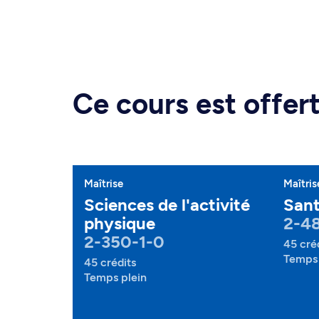
Ce cours est offe
Maîtrise
Maîtris
Sciences de l'activité
Sant
physique
2-48
2-350-1-0
45 cré
Temps 
45 crédits
Temps plein