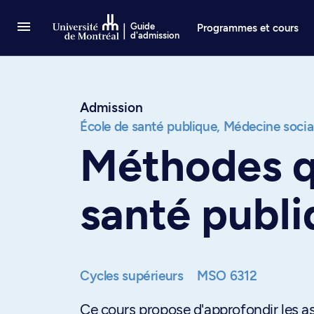
Passer au contenu
Guide
Programmes et cours
d'admission
Admission
École de santé publique,
Médecine social
Méthodes q
santé publ
Cycles supérieurs
MSO 6312
Ce cours propose d'approfondir les a