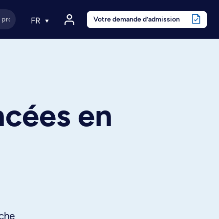
Votre demande d’admission
FR
ncées en
rche