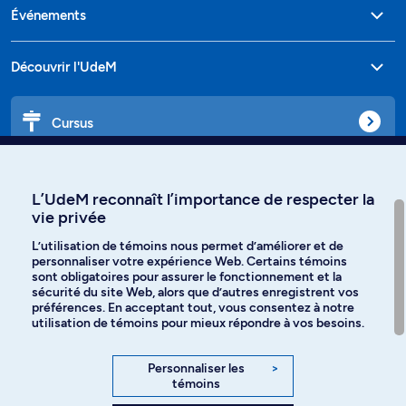
Événements
Découvrir l'UdeM
Cursus
Affiniti
L’UdeM reconnaît l’importance de respecter la
vie privée
L’utilisation de témoins nous permet d’améliorer et de
personnaliser votre expérience Web. Certains témoins
Langues
sont obligatoires pour assurer le fonctionnement et la
sécurité du site Web, alors que d’autres enregistrent vos
préférences. En acceptant tout, vous consentez à notre
Facebook
Instagram
utilisation de témoins pour mieux répondre à vos besoins.
TikTok
YouTube
Personnaliser les
>
témoins
Spotify