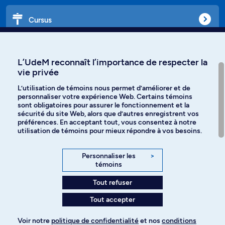
Cursus
Affiniti
L’UdeM reconnaît l’importance de respecter la
vie privée
L’utilisation de témoins nous permet d’améliorer et de
personnaliser votre expérience Web. Certains témoins
Langues
sont obligatoires pour assurer le fonctionnement et la
sécurité du site Web, alors que d’autres enregistrent vos
préférences. En acceptant tout, vous consentez à notre
Facebook
Instagram
utilisation de témoins pour mieux répondre à vos besoins.
TikTok
YouTube
Personnaliser les
>
témoins
Spotify
Tout refuser
Tout accepter
Politique de confidentialité
Voir notre
politique de confidentialité
et nos
conditions