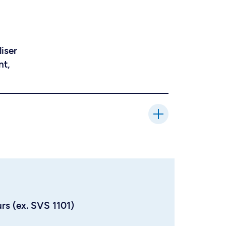
liser
nt,
urs (ex. SVS 1101)