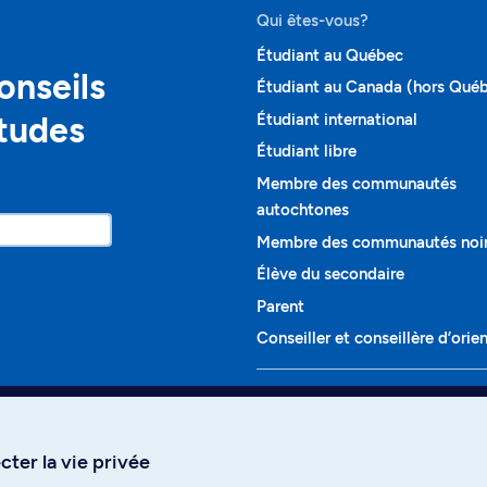
Qui êtes-vous?
Étudiant au Québec
onseils
Étudiant au Canada (hors Qué
études
Étudiant international
Étudiant libre
Membre des communautés
autochtones
Membre des communautés noi
Élève du secondaire
Parent
Conseiller et conseillère d’orie
Programmes et cours
Liste complète des cours
ter la vie privée
Voir tous les programmes