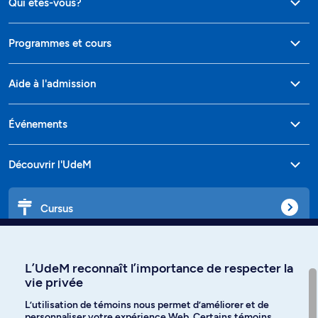
Qui êtes-vous?
Programmes et cours
Aide à l'admission
Événements
Découvrir l'UdeM
Cursus
Affiniti
L’UdeM reconnaît l’importance de respecter la
vie privée
L’utilisation de témoins nous permet d’améliorer et de
personnaliser votre expérience Web. Certains témoins
Langues