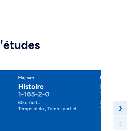
d'études
Majeure
Mineure
Histoire
Histoire
1-165-2-0
1-165-4-
60 crédits
30 crédits
❯
Temps plein , Temps partiel
Temps plein , 
❮