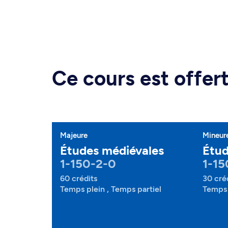
Ce cours est offe
Majeure
Mineur
Études médiévales
Étud
1-150-2-0
1-15
60 crédits
30 cré
Temps plein , Temps partiel
Temps 