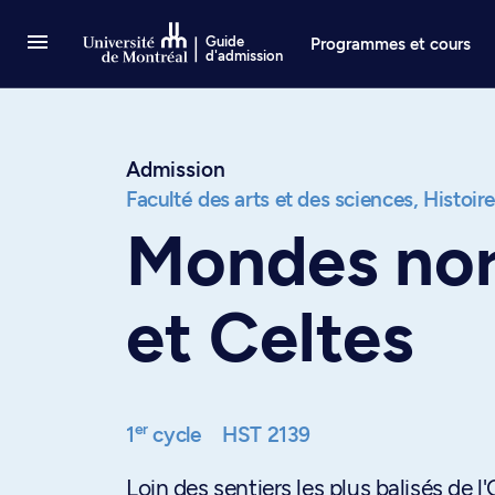
Passer au contenu
Guide
Programmes et cours
d'admission
Admission
Faculté des arts et des sciences,
Histoir
Mondes nor
et Celtes
er
1
cycle
HST 2139
Loin des sentiers les plus balisés de l