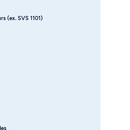
urs (ex. SVS 1101)
les