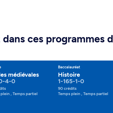
rt dans ces programmes 
e
Baccalauréat
es médiévales
Histoire
0-4-0
1-165-1-0
dits
90 crédits
plein , Temps partiel
Temps plein , Temps partiel