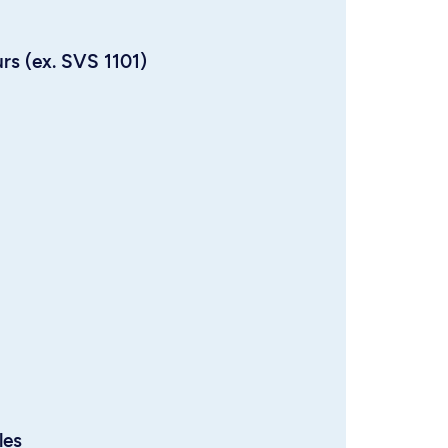
urs (ex. SVS 1101)
les