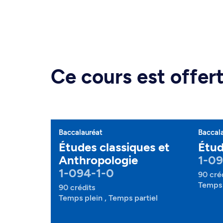
Ce cours est offe
Baccalauréat
Baccal
Études classiques et
Étud
Anthropologie
1-09
1-094-1-0
90 cré
Temps 
90 crédits
Temps plein , Temps partiel