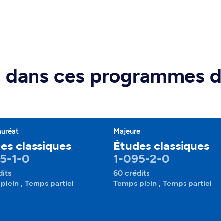
rt dans ces programmes 
auréat
Majeure
es classiques
Études classiques
5-1-0
1-095-2-0
dits
60 crédits
plein , Temps partiel
Temps plein , Temps partiel