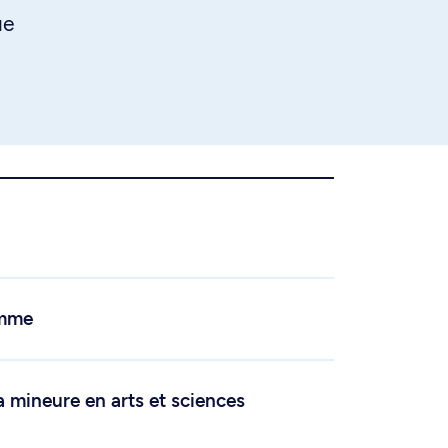
ue
amme
a mineure en arts et sciences