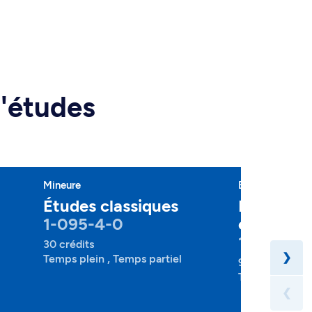
d'études
Mineure
Baccalauréat
Études classiques
Histoire 
1-095-4-0
classique
1-166-1-0
30 crédits
❯
Temps plein , Temps partiel
90 crédits
Temps plein , 
❮