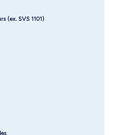
urs (ex. SVS 1101)
les