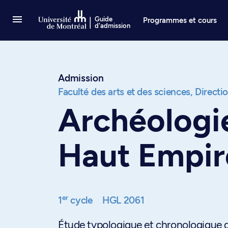
Passer au contenu
Guide
Programmes et cours
d'admission
Admission
Faculté des arts et des sciences,
Directi
Archéologie
Haut Empir
er
1
cycle
HGL 2061
Étude typologique et chronologique d