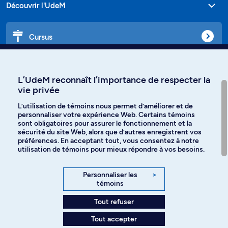
Découvrir l'UdeM
Cursus
Affiniti
L’UdeM reconnaît l’importance de respecter la
vie privée
L’utilisation de témoins nous permet d’améliorer et de
personnaliser votre expérience Web. Certains témoins
Langues
sont obligatoires pour assurer le fonctionnement et la
sécurité du site Web, alors que d’autres enregistrent vos
préférences. En acceptant tout, vous consentez à notre
Facebook
Instagram
utilisation de témoins pour mieux répondre à vos besoins.
TikTok
YouTube
Personnaliser les
>
témoins
Spotify
Tout refuser
Tout accepter
Politique de confidentialité