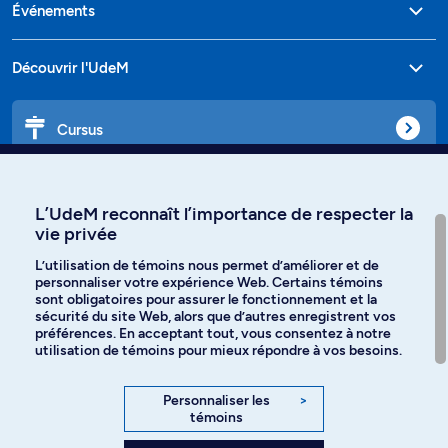
Événements
Découvrir l'UdeM
Cursus
Affiniti
L’UdeM reconnaît l’importance de respecter la
vie privée
L’utilisation de témoins nous permet d’améliorer et de
personnaliser votre expérience Web. Certains témoins
Langues
sont obligatoires pour assurer le fonctionnement et la
sécurité du site Web, alors que d’autres enregistrent vos
préférences. En acceptant tout, vous consentez à notre
Facebook
Instagram
utilisation de témoins pour mieux répondre à vos besoins.
TikTok
YouTube
Personnaliser les
>
témoins
Spotify