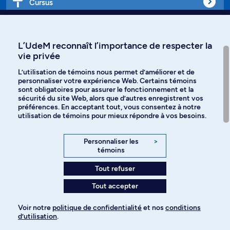
Cursus
Affiniti
L’UdeM reconnaît l’importance de respecter la
vie privée
L’utilisation de témoins nous permet d’améliorer et de
personnaliser votre expérience Web. Certains témoins
Langues
sont obligatoires pour assurer le fonctionnement et la
sécurité du site Web, alors que d’autres enregistrent vos
préférences. En acceptant tout, vous consentez à notre
Facebook
Instagram
utilisation de témoins pour mieux répondre à vos besoins.
TikTok
YouTube
Personnaliser les
>
témoins
Spotify
Tout refuser
Tout accepter
Politique de confidentialité
Voir notre
politique de confidentialité
et nos
conditions
d’utilisation
.
Paramètres des témoins