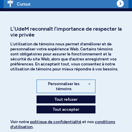
Cursus
Affiniti
L’UdeM reconnaît l’importance de respecter la
vie privée
L’utilisation de témoins nous permet d’améliorer et de
personnaliser votre expérience Web. Certains témoins
Langues
sont obligatoires pour assurer le fonctionnement et la
sécurité du site Web, alors que d’autres enregistrent vos
préférences. En acceptant tout, vous consentez à notre
Facebook
Instagram
utilisation de témoins pour mieux répondre à vos besoins.
TikTok
YouTube
Personnaliser les
>
témoins
Spotify
Tout refuser
Tout accepter
Politique de confidentialité
Voir notre
politique de confidentialité
et nos
conditions
d’utilisation
.