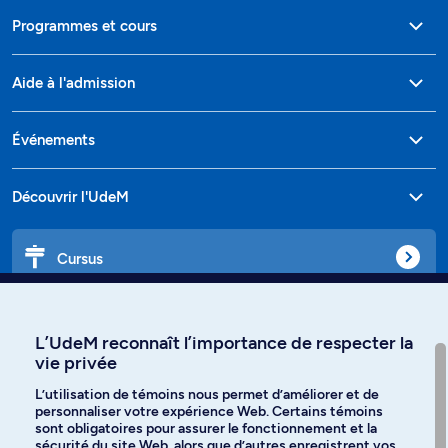
Programmes et cours
Aide à l'admission
Événements
Découvrir l'UdeM
Cursus
Affiniti
L’UdeM reconnaît l’importance de respecter la
vie privée
L’utilisation de témoins nous permet d’améliorer et de
personnaliser votre expérience Web. Certains témoins
Langues
sont obligatoires pour assurer le fonctionnement et la
sécurité du site Web, alors que d’autres enregistrent vos