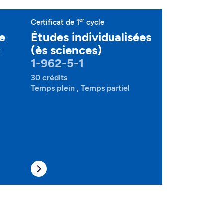
er
Certificat de 1
cycle
de
Études individualisées
s
(ès sciences)
1-962-5-1
30 crédits
Temps plein , Temps partiel