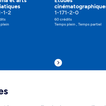
ma et arts
Études
atiques
cinématographique
1-1-2
1-171-2-0
dits
60 crédits
plein
Temps plein , Temps partiel
es