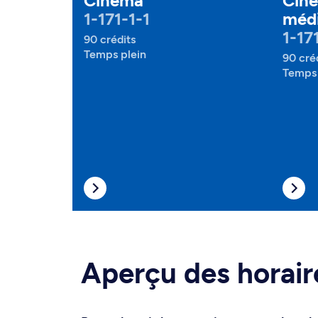
Cinéma
Ciné
1-171-1-1
médi
1-17
90 crédits
Temps plein
90 cré
Temps 
Aperçu des horair