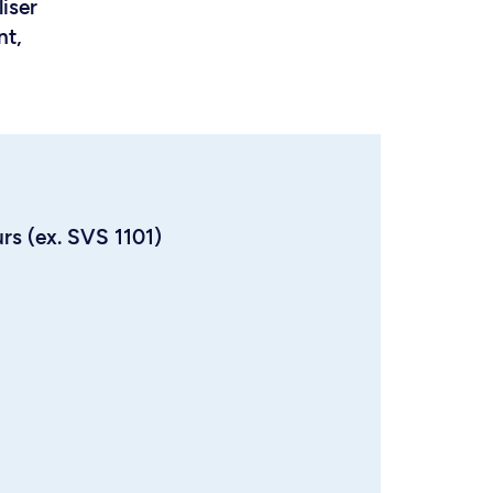
liser
nt,
urs (ex. SVS 1101)