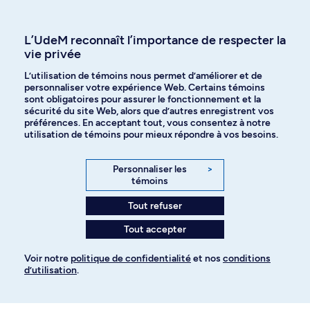
Affiniti
L’UdeM reconnaît l’importance de respecter la
vie privée
L’utilisation de témoins nous permet d’améliorer et de
Langues
personnaliser votre expérience Web. Certains témoins
sont obligatoires pour assurer le fonctionnement et la
sécurité du site Web, alors que d’autres enregistrent vos
préférences. En acceptant tout, vous consentez à notre
Facebook
Instagram
utilisation de témoins pour mieux répondre à vos besoins.
TikTok
YouTube
Personnaliser les
>
témoins
Spotify
Tout refuser
Tout accepter
Politique de confidentialité
Voir notre
politique de confidentialité
et nos
conditions
d’utilisation
.
Paramètres des témoins
Pour ajouter à votre demande