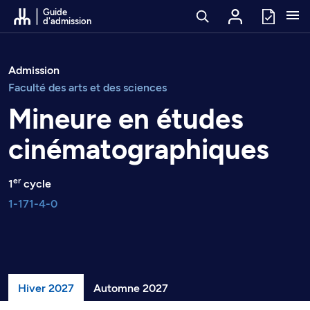
Passer au contenu
Guide
d'admission
Admission
Faculté des arts et des sciences
Mineure en études
cinématographiques
er
1
cycle
1-171-4-0
Hiver 2027
Automne 2027