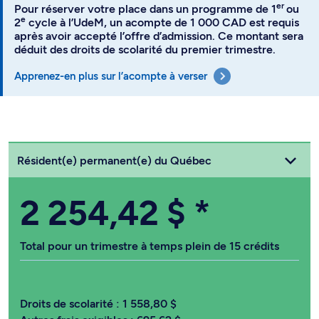
er
Pour réserver votre place dans un programme de 1
ou
e
2
cycle à l’UdeM, un acompte de 1 000 CAD est requis
après avoir accepté l’offre d’admission. Ce montant sera
déduit des droits de scolarité du premier trimestre.
Apprenez-en plus sur l’acompte à verser
Choisissez votre statut
Résident(e) permanent(e) du Québec
2 254,42 $
*
Total pour un trimestre à temps plein de 15 crédits
Droits de scolarité :
1 558,80 $