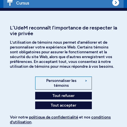
Cursus
Affiniti
L’UdeM reconnaît l’importance de respecter la
vie privée
L’utilisation de témoins nous permet d’améliorer et de
Langues
personnaliser votre expérience Web. Certains témoins
sont obligatoires pour assurer le fonctionnement et la
sécurité du site Web, alors que d’autres enregistrent vos
préférences. En acceptant tout, vous consentez à notre
Facebook
Instagram
utilisation de témoins pour mieux répondre à vos besoins.
TikTok
YouTube
Personnaliser les
>
témoins
Spotify
Tout refuser
Tout accepter
Politique de confidentialité
Voir notre
politique de confidentialité
et nos
conditions
d’utilisation
.
Paramètres des témoins