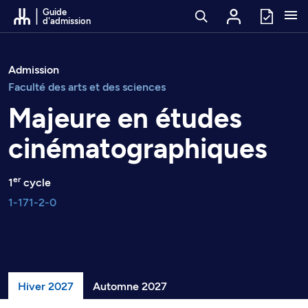
Passer au contenu
Guide
d'admission
Admission
Faculté des arts et des sciences
Majeure en études
cinématographiques
er
1
cycle
1-171-2-0
Hiver 2027
Automne 2027