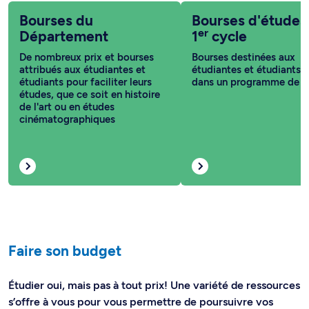
Bourses du
Bourses d'études
er
Département
1
cycle
De nombreux prix et bourses
Bourses destinées aux
attribués aux étudiantes et
étudiantes et étudiants i
étudiants pour faciliter leurs
dans un programme de 1
études, que ce soit en histoire
de l'art ou en études
cinématographiques
Faire son budget
Étudier oui, mais pas à tout prix! Une variété de ressources
s’offre à vous pour vous permettre de poursuivre vos