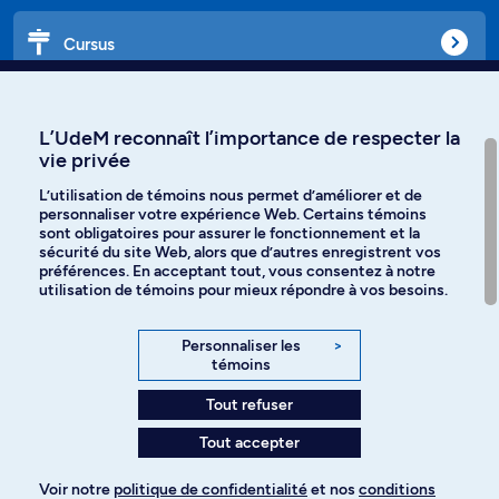
Cursus
Affiniti
L’UdeM reconnaît l’importance de respecter la
vie privée
L’utilisation de témoins nous permet d’améliorer et de
personnaliser votre expérience Web. Certains témoins
Langues
sont obligatoires pour assurer le fonctionnement et la
sécurité du site Web, alors que d’autres enregistrent vos
préférences. En acceptant tout, vous consentez à notre
Facebook
Instagram
utilisation de témoins pour mieux répondre à vos besoins.
TikTok
YouTube
Personnaliser les
>
témoins
Spotify
Tout refuser
Tout accepter
Politique de confidentialité
Voir notre
politique de confidentialité
et nos
conditions