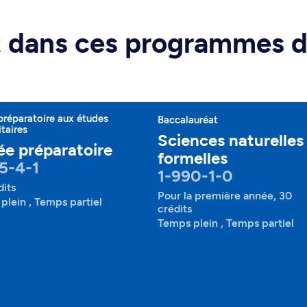
rt dans ces programmes 
préparatoire aux études
Baccalauréat
itaires
Sciences naturelles
e préparatoire
formelles
5-4-1
1-990-1-0
dits
Pour la première année, 30
plein , Temps partiel
crédits
Temps plein , Temps partiel