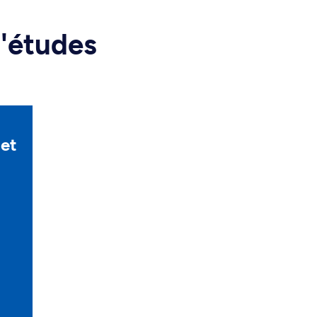
d'études
 et