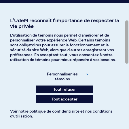
Affiniti
L’UdeM reconnaît l’importance de respecter la
vie privée
L’utilisation de témoins nous permet d’améliorer et de
personnaliser votre expérience Web. Certains témoins
Langues
sont obligatoires pour assurer le fonctionnement et la
sécurité du site Web, alors que d’autres enregistrent vos
préférences. En acceptant tout, vous consentez à notre
Facebook
Instagram
utilisation de témoins pour mieux répondre à vos besoins.
TikTok
YouTube
Personnaliser les
>
témoins
Spotify
Tout refuser
Tout accepter
Politique de confidentialité
Voir notre
politique de confidentialité
et nos
conditions
d’utilisation
.
Paramètres des témoins