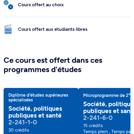
Cours offert au choix
Cours offert aux étudiants libres
Ce cours est offert dans ces
programmes d'études
e
Diplôme d'études supérieures
Microprogramme de 2
c
spécialisées
Société, politiqu
Société, politiques
publiques et sant
publiques et santé
2-241-6-0
2-241-1-0
15 crédits
30 crédits
Temps plein , Temps part