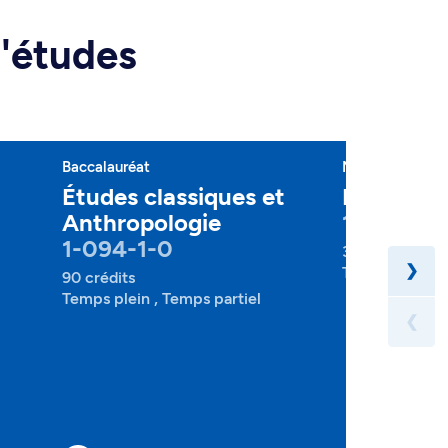
d'études
Baccalauréat
Mineure
Études classiques et
Études cl
Anthropologie
1-095-4-
1-094-1-0
30 crédits
❯
Temps plein , 
90 crédits
Temps plein , Temps partiel
❮