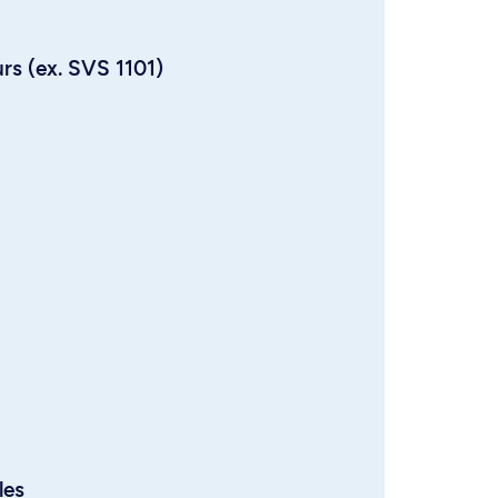
urs (ex. SVS 1101)
les