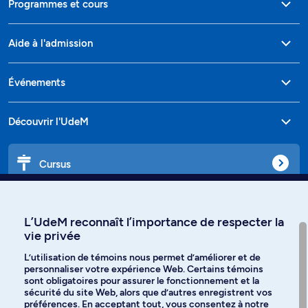
Programmes et cours
Aide à l'admission
Événements
Découvrir l'UdeM
Cursus
Affiniti
L’UdeM reconnaît l’importance de respecter la
vie privée
L’utilisation de témoins nous permet d’améliorer et de
personnaliser votre expérience Web. Certains témoins
Langues
sont obligatoires pour assurer le fonctionnement et la
sécurité du site Web, alors que d’autres enregistrent vos
préférences. En acceptant tout, vous consentez à notre