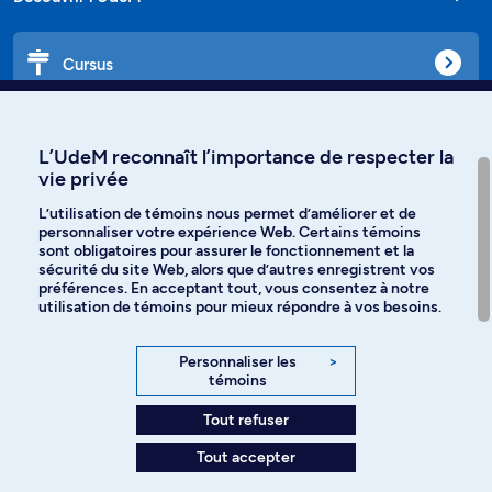
Cursus
Affiniti
L’UdeM reconnaît l’importance de respecter la
vie privée
L’utilisation de témoins nous permet d’améliorer et de
personnaliser votre expérience Web. Certains témoins
Langues
sont obligatoires pour assurer le fonctionnement et la
sécurité du site Web, alors que d’autres enregistrent vos
préférences. En acceptant tout, vous consentez à notre
Facebook
Instagram
utilisation de témoins pour mieux répondre à vos besoins.
TikTok
YouTube
Personnaliser les
>
témoins
Spotify
Tout refuser
Tout accepter
Politique de confidentialité