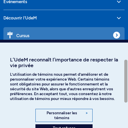
Événements
Découvrir l'UdeM
Cursus
Affiniti
L’UdeM reconnaît l’importance de respecter la
vie privée
L’utilisation de témoins nous permet d’améliorer et de
personnaliser votre expérience Web. Certains témoins
Langues
sont obligatoires pour assurer le fonctionnement et la
sécurité du site Web, alors que d’autres enregistrent vos
préférences. En acceptant tout, vous consentez à notre
Facebook
Instagram
utilisation de témoins pour mieux répondre à vos besoins.
TikTok
YouTube
Personnaliser les
>
témoins
Spotify