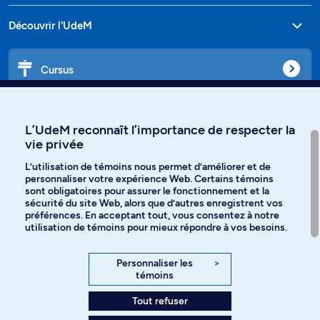
Découvrir l'UdeM
Cursus
Affiniti
L’UdeM reconnaît l’importance de respecter la
vie privée
L’utilisation de témoins nous permet d’améliorer et de
personnaliser votre expérience Web. Certains témoins
Langues
sont obligatoires pour assurer le fonctionnement et la
sécurité du site Web, alors que d’autres enregistrent vos
préférences. En acceptant tout, vous consentez à notre
Facebook
Instagram
utilisation de témoins pour mieux répondre à vos besoins.
TikTok
YouTube
Personnaliser les
>
témoins
Spotify
Tout refuser