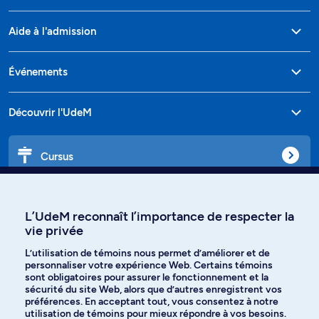
Aide à l'admission
Événements
Découvrir l'UdeM
Cursus
Affiniti
L’UdeM reconnaît l’importance de respecter la
vie privée
L’utilisation de témoins nous permet d’améliorer et de
personnaliser votre expérience Web. Certains témoins
Langues
sont obligatoires pour assurer le fonctionnement et la
sécurité du site Web, alors que d’autres enregistrent vos
préférences. En acceptant tout, vous consentez à notre
Facebook
Instagram
utilisation de témoins pour mieux répondre à vos besoins.